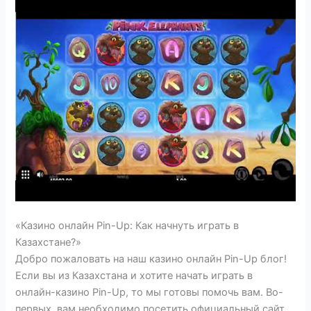
«Казино онлайн Pin-Up: Как начнуть играть в
Казахстане?»
Добро пожаловать на наш казино онлайн Pin-Up блог!
Если вы из Казахстана и хотите начать играть в
онлайн-казино Pin-Up, то мы готовы помочь вам. Во-
первых, вам необходимо посетить официальный сайт