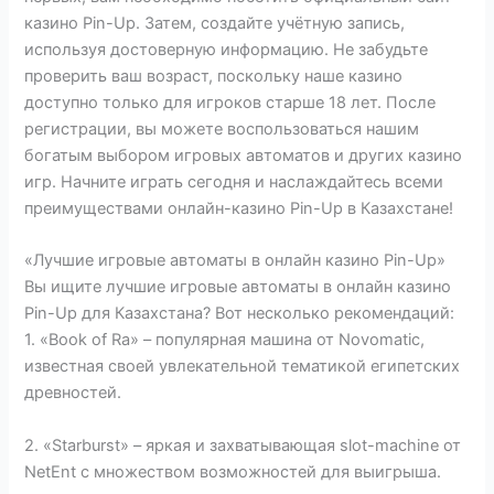
казино Pin-Up. Затем, создайте учётную запись,
используя достоверную информацию. Не забудьте
проверить ваш возраст, поскольку наше казино
доступно только для игроков старше 18 лет. После
регистрации, вы можете воспользоваться нашим
богатым выбором игровых автоматов и других казино
игр. Начните играть сегодня и наслаждайтесь всеми
преимуществами онлайн-казино Pin-Up в Казахстане!
«Лучшие игровые автоматы в онлайн казино Pin-Up»
Вы ищите лучшие игровые автоматы в онлайн казино
Pin-Up для Казахстана? Вот несколько рекомендаций:
1. «Book of Ra» – популярная машина от Novomatic,
известная своей увлекательной тематикой египетских
древностей.
2. «Starburst» – яркая и захватывающая slot-machine от
NetEnt с множеством возможностей для выигрыша.