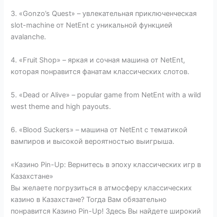
3. «Gonzo’s Quest» – увлекательная приключенческая
slot-machine от NetEnt с уникальной функцией
avalanche.
4. «Fruit Shop» – яркая и сочная машина от NetEnt,
которая понравится фанатам классических слотов.
5. «Dead or Alive» – popular game from NetEnt with a wild
west theme and high payouts.
6. «Blood Suckers» – машина от NetEnt с тематикой
вампиров и высокой вероятностью выигрыша.
«Казино Pin-Up: Вернитесь в эпоху классических игр в
Казахстане»
Вы желаете погрузиться в атмосферу классических
казино в Казахстане? Тогда Вам обязательно
понравится Казино Pin-Up! Здесь Вы найдете широкий