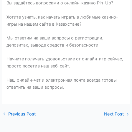
Вы задаётесь вопросами о онлайн-казино Pin-Up?
Хотите узнать, как начать играть в любимые казино-
игры на нашем сайте в Казахстане?
Мы ответим на ваши вопросы о регистрации,
депозитах, выводе средств и безопасности.
Начните получать удовольствие от онлайн-игр сейчас,
просто посетив наш веб-сайт.
Наш онлайн-чат и электронная почта всегда готовы
ответить на ваши вопросы.
←
Previous Post
Next Post
→