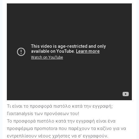
Τι είναι το προσφορά πιστόλο κατά την εγγραφή;
Γιαιτanalysis των προνόσεων του!
Το προσφορά πιστόλο κατά την εγγραφή είναι ένα
προσφέριμα προmotora που παρέχουν τα καζίνο για να
εντρεπλίσουν νέους χρήστες να σ’ εγγραφούν.