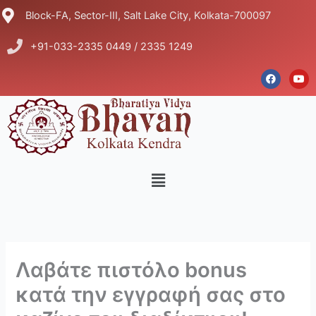
Skip
Block-FA, Sector-III, Salt Lake City, Kolkata-700097
to
content
+91-033-2335 0449 / 2335 1249
F
Y
a
o
c
u
e
t
b
u
o
b
o
e
k
Menu
Λαβάτε πιστόλο bonus
κατά την εγγραφή σας στο