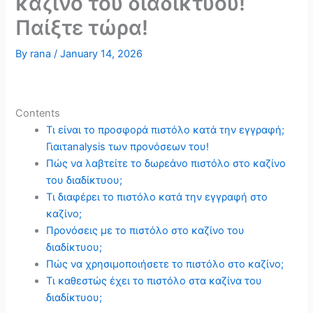
καζίνο του διαδίκτυου!
Παίξτε τώρα!
By
rana
/
January 14, 2026
Contents
Τι είναι το προσφορά πιστόλο κατά την εγγραφή;
Γιαιτanalysis των προνόσεων του!
Πώς να λαβτείτε το δωρεάνο πιστόλο στο καζίνο
του διαδίκτυου;
Τι διαφέρει το πιστόλο κατά την εγγραφή στο
καζίνο;
Προνόσεις με το πιστόλο στο καζίνο του
διαδίκτυου;
Πώς να χρησιμοποιήσετε το πιστόλο στο καζίνο;
Τι καθεστώς έχει το πιστόλο στα καζίνα του
διαδίκτυου;