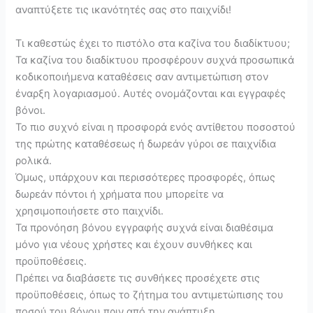
αναπτύξετε τις ικανότητές σας στο παιχνίδι!
Τι καθεστώς έχει το πιστόλο στα καζίνα του διαδίκτυου;
Τα καζίνα του διαδίκτυου προσφέρουν συχνά προσωπικά
κοδικοποιήμενα καταθέσεις σαν αντιμετώπιση στον
έναρξη λογαριασμού. Αυτές ονομάζονται και εγγραφές
βόνοι.
Το πιο συχνό είναι η προσφορά ενός αντίθετου ποσοστού
της πρώτης καταθέσεως ή δωρεάν γύροι σε παιχνίδια
ρολικά.
Όμως, υπάρχουν και περισσότερες προσφορές, όπως
δωρεάν πόντοι ή χρήματα που μπορείτε να
χρησιμοποιήσετε στο παιχνίδι.
Τα προνόηση βόνου εγγραφής συχνά είναι διαθέσιμα
μόνο για νέους χρήστες και έχουν συνθήκες και
προϋποθέσεις.
Πρέπει να διαβάσετε τις συνθήκες προσέχετε στις
προϋποθέσεις, όπως το ζήτημα του αντιμετώπισης του
ποσού του βόνου πριν από την ανάπτυξη.