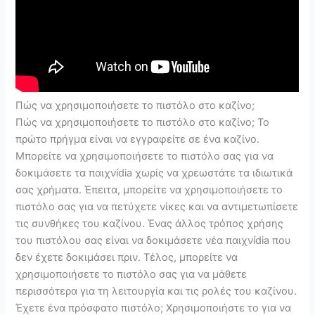
Πώς να χρησιμοποιήσετε το πιστόλο στο καζίνο;
Πώς να χρησιμοποιήσετε το πιστόλο στο καζίνο; Το
πρώτο πρήγμα είναι να εγγραφείτε σε ένα καζίνο.
Μπορείτε να χρησιμοποιήσετε το πιστόλο σας για να
δοκιμάσετε τα παιχνídia χωρίς να χρεωστάτε τα ιδιωτικά
σας χρήματα. Έπειτα, μπορείτε να χρησιμοποιήσετε το
πιστόλο σας για να πετύχετε νίκες και να αντιμετωπίσετε
τις συνθήκες του καζίνου. Ένας άλλος τρόπος χρήσης
του πιστόλου σας είναι να δοκιμάσετε νέα παιχνídia που
δεν έχετε δοκιμάσει πριν. Τέλος, μπορείτε να
χρησιμοποιήσετε το πιστόλο σας για να μάθετε
περισσότερα για τη λειτουργία και τις ρολές του καζίνου.
Έχετε ένα πρόσφατο πιστόλο; Χρησιμοποιήστε το για να