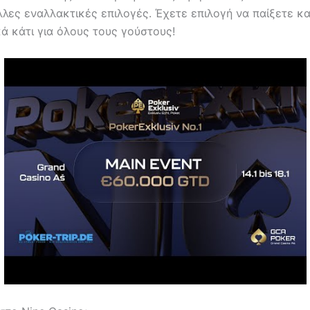
άλλες εναλλακτικές επιλογές. Έχετε επιλογή να παίξετε κα
κά κάτι για όλους τους γούστους!