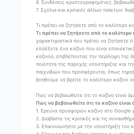
6. Συνδέσεις κρυπτογραφημένες: βεβαιωθεί
7. Σχόλια και κριτικές άλλων παίκτων: δια
Τι πρέπει να ζητήσετε από το καλύτερο κα
Τι πρέπει να ζητήσετε από το καλύτερο 
χαρακτηριστικά που πρέπει να ζητήσετε ό 
επιλέξετε ένα καζίνο που είναι επανεκτικ
καζινού, επιβλέποντας την περίληψη της ά
ποιότητα της παροχής υποστήριξης και την
παιχνιδιών που προσφέρονται, όπως τηρητι
βοηθούμε να βρείτε το καλύτερο καζίνο on
Πώς να βεβαιωθείτε ότι το καζίνο είναι ά
Πώς να βεβαιωθείτε ότι το καζίνο είναι
1. Έρευνα προσφορών καζίνο στο Google γ
2. Διαβάστε τις κριτικές και τις συναισθ
3. Επικοινωνήστε με την υποστήριξη του κ
4. Έλεγχος της διαθεσιμότητας των πληρο