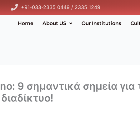
+91-033-2335 0449 / 2335 1249
Home
About US
Our Institutions
Cul
ino: 9 σημαντικά σημεία για
διαδίκτυο!