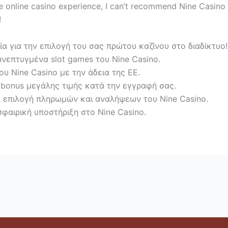
ble online casino experience, I can’t recommend Nine Casin
!
ία για την επιλογή του σας πρώτου καζίνου στο διαδίκτυο!
ανεπτυγμένα slot games του Nine Casino.
υ Nine Casino με την άδεια της ΕΕ.
onus μεγάλης τιμής κατά την εγγραφή σας.
η επιλογή πληρωμών και αναλήψεων του Nine Casino.
αιρική υποστήριξη στο Nine Casino.