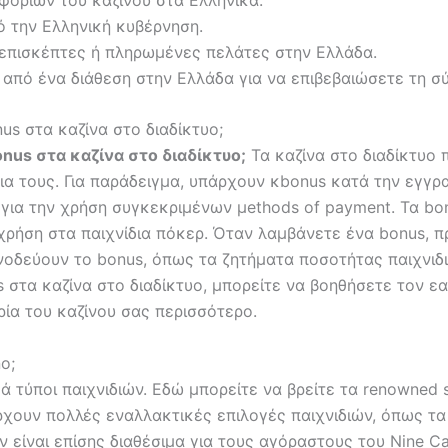
ό την Ελληνική κυβέρνηση.
 επισκέπτες ή πληρωμένες πελάτες στην Ελλάδα.
ύ από ένα διάθεση στην Ελλάδα για να επιβεβαιώσετε τη σ
us στα καζίνα στο διαδίκτυο;
nus στα καζίνα στο διαδίκτυο;
Τα καζίνα στο διαδίκτυο 
ια τους. Για παράδειγμα, υπάρχουν κbonus κατά την εγγρα
 για την χρήση συγκεκριμένων μethods of payment. Τα bo
 χρήση στα παιχνίδια πόκερ. Όταν λαμβάνετε ένα bonus, π
οδεύουν το bonus, όπως τα ζητήματα ποσοτήτας παιχνιδι
τα καζίνα στο διαδίκτυο, μπορείτε να βοηθήσετε τον εαυ
ρία του καζίνου σας περισσότερο.
o;
ά τύποι παιχνιδιών. Εδώ μπορείτε να βρείτε τα renowned s
χουν πολλές εναλλακτικές επιλογές παιχνιδιών, όπως τα 
 είναι επίσης διαθέσιμα για τους αγόραστους του Nine Cas