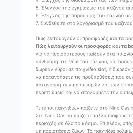
5. Έλεγχος της εγκρίσεως του καζινού απ
6. Έλεγχος της παρουσίας του καζινού σε
7. Συνδεθείτε στο λογαριασμό του καζινο
Πώς λειτουργούν οι προσφορές και τα bon
Πώς λειτουργούν οι προσφορές και τα bo
για να περισσότερους παίξουν στα παιχνίδ
συνδρομή στο νέω του καζίνου, και bonus
δωρεάν γύροι σε παιχνίδια slot, ή δωρεάν
να κατανοήσετε τις προϋποθέσεις που συν
κατανόηση των προσφορών και των bonus σ
περιπτώσεις και να απολαύσετε την εμπει
Τι τύποι παιχνιδιών παίζετε στο Nine Casin
Στο Nine Casino παίζετε πολλά διαφορετικ
περιοχές σε όλο το κόσμο. Επιπλέον, υπάρ
με παριστάσεις ζώων. Τα παιχνίδια ρολικών