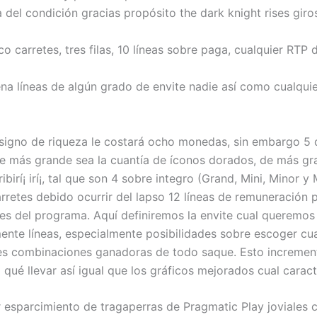
 del condición gracias propósito the dark knight rises giros
co carretes, tres filas, 10 líneas sobre paga, cualquier RT
na líneas de algún grado de envite nadie así­ como cualquie
 signo de riqueza le costará ocho monedas, sin embargo 5 
 más grande sea la cuantía de íconos dorados, de más gran
irí¡ irí¡, tal que son 4 sobre integro (Grand, Mini, Minor y 
rretes debido ocurrir del lapso 12 líneas de remuneración 
les del programa. Aquí definiremos la envite cual queremos
ente líneas, especialmente posibilidades sobre escoger cu
es combinaciones ganadoras de todo saque. Esto incrementa
é llevar así­ igual que los gráficos mejorados cual caract
r esparcimiento de tragaperras de Pragmatic Play joviales