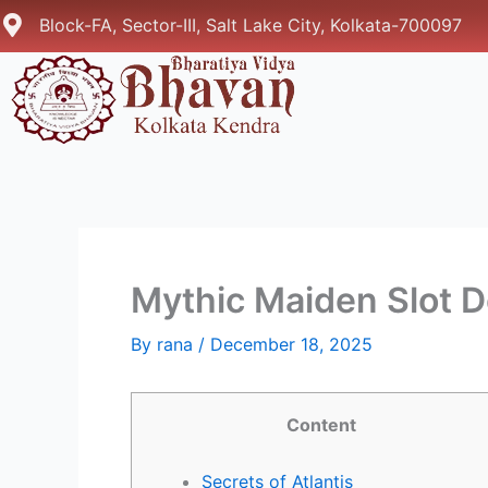
Skip
Block-FA, Sector-III, Salt Lake City, Kolkata-700097
to
content
Mythic Maiden Slot D
By
rana
/
December 18, 2025
Content
Secrets of Atlantis