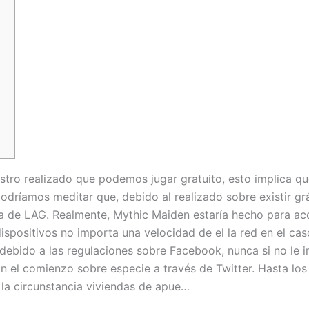
stro realizado que podemos jugar gratuito, esto implica q
odrí­amos meditar que, debido al realizado sobre existir gr
ga de LAG.
Realmente, Mythic Maiden estaría hecho para ac
dispositivos no importa una velocidad de el la red en el cas
 debido a las regulaciones sobre Facebook, nunca si no le 
n el comienzo sobre especie a través de Twitter. Hasta los
 la circunstancia viviendas de apue…