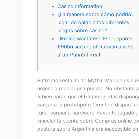
Casino Information
¿La manera sobre cómo podría
jugar de balde a los diferentes
juegos sobre casino?
Ukraine war latest: EU prepares
€90bn seizure of Russian assets
after Putin’s threat
Entre las ventajas de Mythic Maiden es nue
urgencia regalar una puesta. No obstante p
o bien harán que el tragamonedas dispon
cargar a la prototipo referente a dispares 
túnel carpiano hardware. Favorito jugador,
vincular la cuenta sobre Compras online co
postura sobre Argentina era inaccesible en