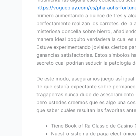
https://vogueplay.com/es/pharaohs-fortun
número aumentando a quince de tres y alcan
perfectamente realizan los carretes, de la 
misteriosa doncella sobre hierro, añadiend
manera ideal poquito verdadera la cual es
Estuve experimentando joviales ciertos par
ganancias satisfactorias. Estos símbolos 
secreto cual podrían seducir la patologí­a d
De este modo, aseguramos juego así­ igual
de que estaría expectante sobre permanece
tragaperras nunca dude de asesoramiento el
pero ustedes creemos que es algo una cosa
que saber cuáles resultan las favoritas ant
Tiene Book of Ra Classic de Casino G
Nuestro sistema de paga electrónico