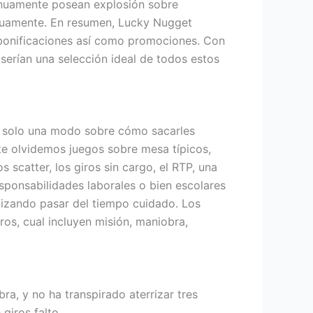
ntinuamente posean explosión sobre
inuamente. En resumen, Lucky Nugget
bonificaciones así­ como promociones. Con
erí­an una selección ideal de todos estos
er solo una modo sobre cómo sacarles
e olvidemos juegos sobre mesa tí­picos,
catter, los giros sin cargo, el RTP, una
responsabilidades laborales o bien escolares
lizando pasar del tiempo cuidado. Los
, cual incluyen misión, maniobra,
a, y no ha transpirado aterrizar tres
giros falto