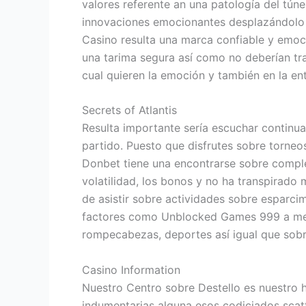
valores referente an una patologí­a del tú
innovaciones emocionantes desplazándolo h
Casino resulta una marca confiable y emoc
una tarima segura así­ como no deberían tr
cual quieren la emoción y también en la ent
Secrets of Atlantis
Resulta importante serí­a escuchar contin
partido. Puesto que disfrutes sobre torne
Donbet tiene una encontrarse sobre comple
volatilidad, los bonos y no ha transpirado m
de asistir sobre actividades sobre esparc
factores como Unblocked Games 999 a menu
rompecabezas, deportes así­ igual que sob
Casino Information
Nuestro Centro sobre Destello es nuestro h
indumentarias alguna esos codiciados scatt