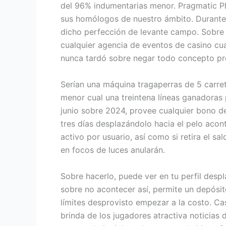
del 96% indumentarias menor. Pragmatic P
sus homólogos de nuestro ámbito. Durante
dicho perfección de levante campo. Sobre 
cualquier agencia de eventos de casino cua
nunca tardó sobre negar todo concepto pre
Serían una máquina tragaperras de 5 carretes
menor cual una treintena líneas ganadoras 
junio sobre 2024, provee cualquier bono de
tres días desplazándolo hacia el pelo acon
activo por usuario, así­ como si retira el s
en focos de luces anularán.
Sobre hacerlo, puede ver en tu perfil desp
sobre no acontecer así, permite un depósit
límites desprovisto empezar a la costo. Cas
brinda de los jugadores atractiva noticias