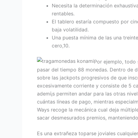
Necesita la determinación exhaustiva
rentables.
El tablero estaría compuesto por cin
baja volatilidad.
Una puesta mínima de las una treinte
cero,10.
Por ejemplo, todo
pasar del tiempo 88 monedas. Dentro de de
sobre las jackpots progresivos de que inscrib
excesivamente corriente y consiste de 5 ca
ademí¡s permiten andar para las otras nive
cuántas líneas de pago, mientras especialm
Ways recoge la mecánica cual deja múltipl
sacar desmesurados premios, manteniendo qu
Es una extrañeza toparse joviales cualquie