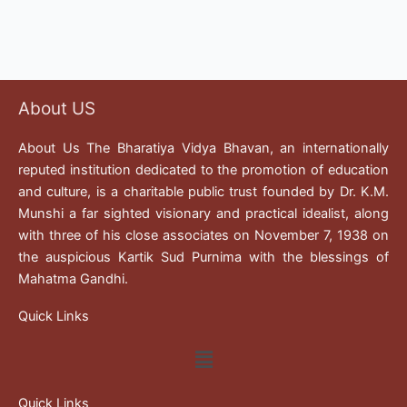
About US
About Us The Bharatiya Vidya Bhavan, an internationally
reputed institution dedicated to the promotion of education
and culture, is a charitable public trust founded by Dr. K.M.
Munshi a far sighted visionary and practical idealist, along
with three of his close associates on November 7, 1938 on
the auspicious Kartik Sud Purnima with the blessings of
Mahatma Gandhi.
Quick Links
Menu
Quick Links