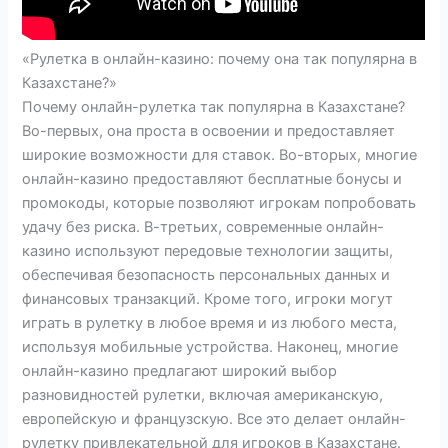
«Рулетка в онлайн-казино: почему она так популярна в
Казахстане?»
Почему онлайн-рулетка так популярна в Казахстане?
Во-первых, она проста в освоении и предоставляет
широкие возможности для ставок. Во-вторых, многие
онлайн-казино предоставляют бесплатные бонусы и
промокоды, которые позволяют игрокам попробовать
удачу без риска. В-третьих, современные онлайн-
казино используют передовые технологии защиты,
обеспечивая безопасность персональных данных и
финансовых транзакций. Кроме того, игроки могут
играть в рулетку в любое время и из любого места,
используя мобильные устройства. Наконец, многие
онлайн-казино предлагают широкий выбор
разновидностей рулетки, включая американскую,
европейскую и французскую. Все это делает онлайн-
рулетку привлекательной для игроков в Казахстане.