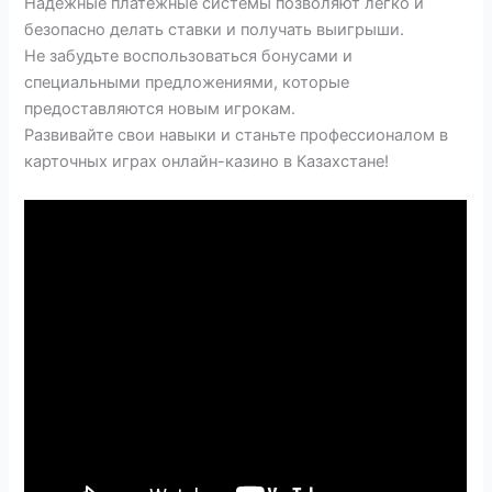
Надежные платежные системы позволяют легко и
безопасно делать ставки и получать выигрыши.
Не забудьте воспользоваться бонусами и
специальными предложениями, которые
предоставляются новым игрокам.
Развивайте свои навыки и станьте профессионалом в
карточных играх онлайн-казино в Казахстане!