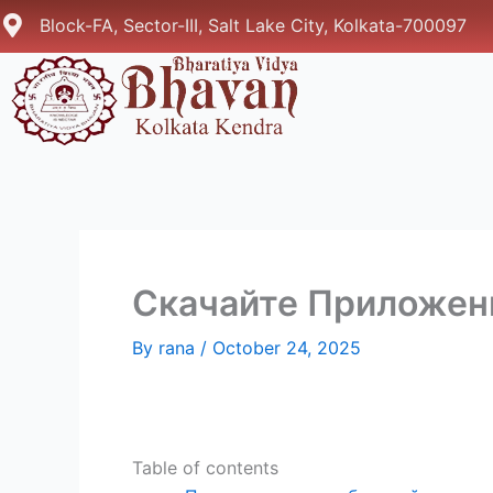
Skip
Block-FA, Sector-III, Salt Lake City, Kolkata-700097
to
content
Скачайте Приложени
By
rana
/
October 24, 2025
Table of contents