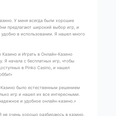
азино. У меня всегда были хорошие
 Они предлагают широкий выбор игр, и
и удобно в использовании. Я нашел много
о Казино и Играть в Онлайн-Казино
. Я начала с бесплатных игр, чтобы
оступных в Pinko Casino, и нашел
обби!»
йн-Казино было естественным решением
лько игр и нашел их все интересными.
надежное и удобное онлайн-казино.»
Я не очень хорошо разбираюсь в казино,