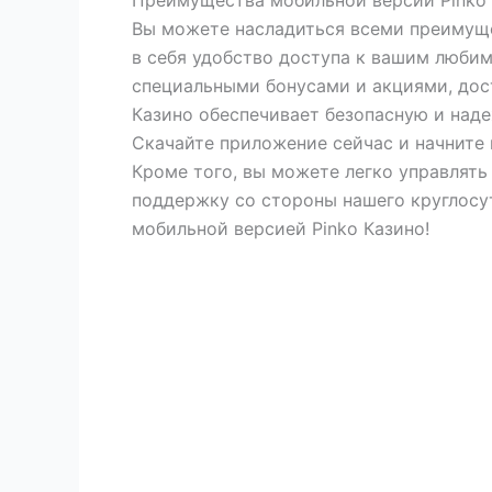
Вы можете насладиться всеми преимуще
в себя удобство доступа к вашим люби
специальными бонусами и акциями, дос
Казино обеспечивает безопасную и наде
Скачайте приложение сейчас и начните 
Кроме того, вы можете легко управлять
поддержку со стороны нашего круглосут
мобильной версией Pinko Казино!