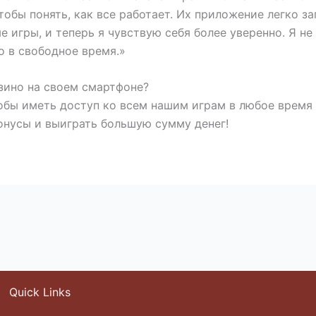
 чтобы понять, как все работает. Их приложение легко з
 игры, и теперь я чувствую себя более уверенно. Я не 
о в свободное время.»
зино на своем смартфоне?
обы иметь доступ ко всем нашим играм в любое время 
онусы и выиграть большую сумму денег!
Quick Links