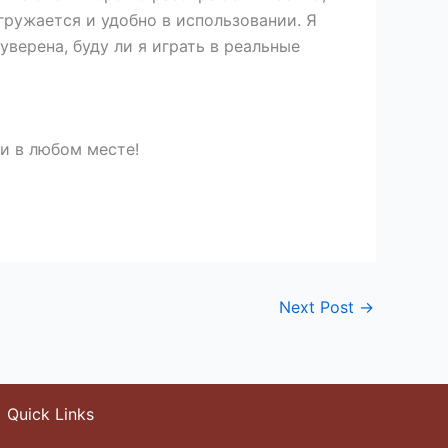
агружается и удобно в использовании. Я
уверена, буду ли я играть в реальные
и в любом месте!
Next Post
→
Quick Links