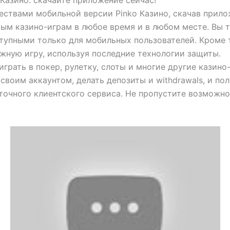
ствами мобильной версии Pinko Казино, скачав прил
мым казино-играм в любое время и в любом месте. Вы 
тупными только для мобильных пользователей. Кроме 
жную игру, используя последние технологии защиты.
играть в покер, рулетку, слоты и многие другие казин
 своим аккаунтом, делать депозиты и withdrawals, и п
очного клиентского сервиса. Не пропустите возможно