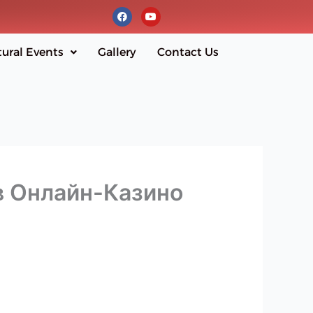
F
Y
a
o
c
u
e
t
b
u
tural Events
Gallery
Contact Us
o
b
o
e
k
в Онлайн-Казино