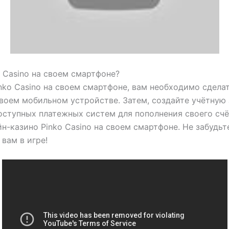
o Casino на своем смартфоне?
inko Casino на своем смартфоне, вам необходимо сдела
воем мобильном устройстве. Затем, создайте учётную 
оступных платежных систем для пополнения своего сч
н-казино Pinko Casino на своем смартфоне. Не забудь
вам в игре!