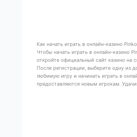
Как начать играть в онлайн-казино Pink
Чтобы начать играть в онлайн-казино P
откройте официальный сайт казино на с
После регистрации, выберите одну из д
любимую игру и начинать играть в онлай
предоставляются новым игрокам. Удачи 