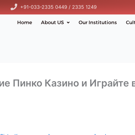
+91-033-2335 0449 / 2335 1249
Home
About US
Our Institutions
Cul
е Пинко Казино и Играйте 