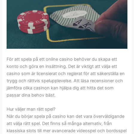
För att spela på ett online casino behöver du skapa ett
konto och göra en insättning. Det är viktigt att välja ett
casino som är licensierat och reglerat för att säkerställa en
trygg och rättvis spelupplevelse. Att läsa recensioner och
jämföra olika casinon kan hjälpa dig att hitta det som
passar dina behov bäst.
Hur väljer man rätt spel?
När du börjar spela på casino kan det vara överväldigande
att välja rätt spel. Det finns så många alternativ, från
klassiska slots till mer avancerade videospel och bordsspel