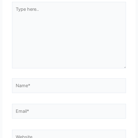
Type
here..
Name*
Email*
Website