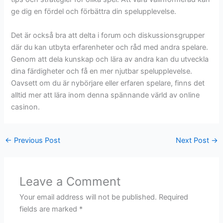
ge dig en fördel och förbättra din spelupplevelse.
Det är också bra att delta i forum och diskussionsgrupper
där du kan utbyta erfarenheter och råd med andra spelare.
Genom att dela kunskap och lära av andra kan du utveckla
dina färdigheter och få en mer njutbar spelupplevelse.
Oavsett om du är nybörjare eller erfaren spelare, finns det
alltid mer att lära inom denna spännande värld av online
casinon.
←
Previous Post
Next Post
→
Leave a Comment
Your email address will not be published.
Required
fields are marked
*