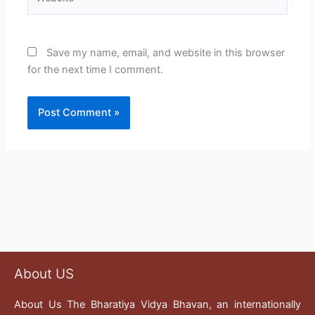
Save my name, email, and website in this browser
for the next time I comment.
About US
About Us The Bharatiya Vidya Bhavan, an internationally