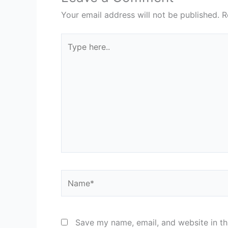
Your email address will not be published.
R
Type
here..
Name*
Save my name, email, and website in th