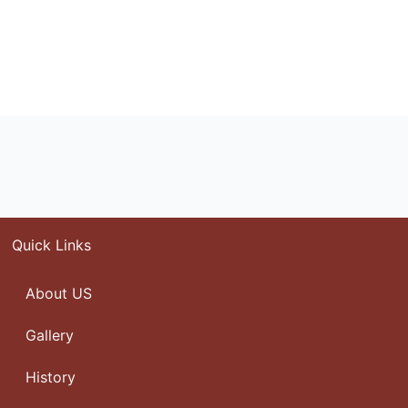
Quick Links
About US
Gallery
History