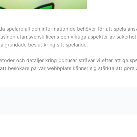
da spelare all den information de behöver för att spela ansv
 casinon utan svensk licens och viktiga aspekter av säkerhet
välgrundade beslut kring sitt spelande.
oder och detaljer kring bonusar strävar vi efter att ge spe
att besökare på vår webbplats känner sig stärkta att göra a