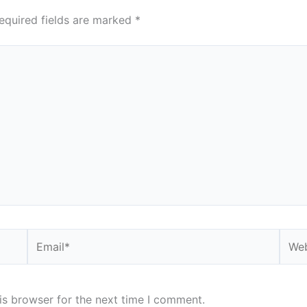
equired fields are marked
*
Email*
Webs
is browser for the next time I comment.