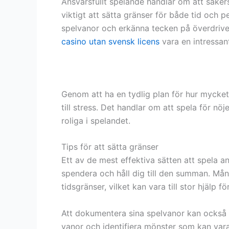
Ansvarsfullt spelande handlar om att säkerst
viktigt att sätta gränser för både tid och 
spelvanor och erkänna tecken på överdrive
casino utan svensk licens
vara en intressant
Genom att ha en tydlig plan för hur mycket t
till stress. Det handlar om att spela för nö
roliga i spelandet.
Tips för att sätta gränser
Ett av de mest effektiva sätten att spela a
spendera och håll dig till den summan. Mån
tidsgränser, vilket kan vara till stor hjälp fö
Att dokumentera sina spelvanor kan också v
vanor och identifiera mönster som kan vara 