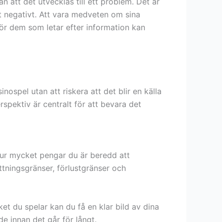
n att det utvecklas till ett problem. Det är
et negativt. Att vara medveten om sina
ör dem som letar efter information kan
nospel utan att riskera att det blir en källa
rspektiv är centralt för att bevara det
 hur mycket pengar du är beredd att
ttningsgränser, förlustgränser och
t du spelar kan du få en klar bild av dina
e innan det går för långt.