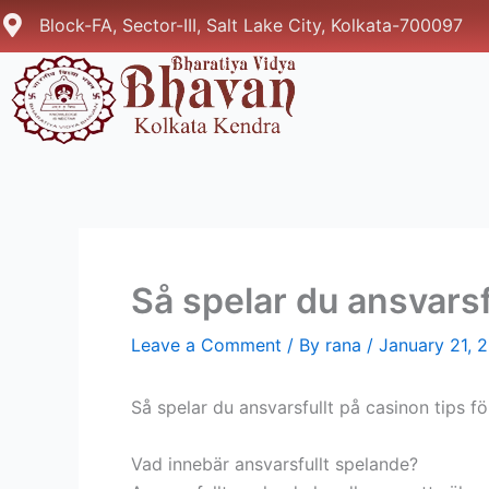
Skip
Block-FA, Sector-III, Salt Lake City, Kolkata-700097
to
content
Så spelar du ansvarsf
Leave a Comment
/ By
rana
/
January 21, 
Så spelar du ansvarsfullt på casinon tips f
Vad innebär ansvarsfullt spelande?