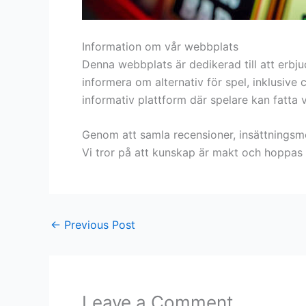
Information om vår webbplats
Denna webbplats är dedikerad till att erbju
informera om alternativ för spel, inklusive
informativ plattform där spelare kan fatta 
Genom att samla recensioner, insättningsmet
Vi tror på att kunskap är makt och hoppas 
←
Previous Post
Leave a Comment