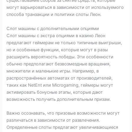
существование сборов за снятие средств, которые
могут варьироваться в зависимости от используемого
способа транзакции и политики слоты Леон.
Слот машины с дополнительными опциями
Слот машины с экстра опциями в казино Леон
предлагают геймерам не только типичные выигрыши,
но и особенные функции, которые могут в разы
расширить вероятность победы. Эти особенности
обычно предполагают безвозмездные вращения,
множители и маленькие игры. Например, в
распространённых автоматах от производителей,
таких как NetEnt или Microgaming, геймеры могут
активировать бонусные этапы, которые дают
возможность получить дополнительным призам.
Важно осознавать, что призовые возможности могут
различаться в зависимости от развлечения.
Определенные слоты предлагают увеличивающиеся