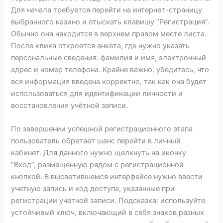
Для начала требуется перейти на интернет-страницу
выбранного казино и отыскать клавишу “Регистрация”.
Обычно она находится в верхнем правом месте листа.
После клика откроется анкета, где нужно указать
персональные сведения: фамилия и имя, электронный
адрес и номер телефона. Крайне важно: убедитесь, что
вся информация введена корректно, так как она будет
использоваться для идентификации личности и
восстановления учётной записи.
По завершении успешной регистрационного этапа
пользователь обретает шанс перейти в личный
кабинет. Для данного нужно щелкнуть на иконку
“Вход”, размещенную рядом с регистрационной
кнопкой. В высветившемся интерфейсе нужно ввести
учетную запись и код доступа, указанные при
регистрации учетной записи. Подсказка: используйте
устойчивый ключ, включающий в себя знаков разных