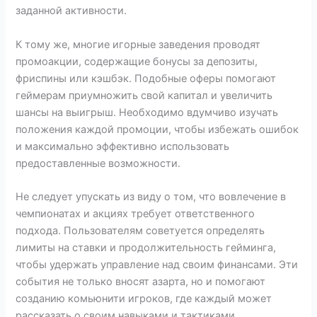
заданной активности.
К тому же, многие игорные заведения проводят
промоакции, содержащие бонусы за депозиты,
фриспины или кэшбэк. Подобные оферы помогают
геймерам приумножить свой капитал и увеличить
шансы на выигрыш. Необходимо вдумчиво изучать
положения каждой промоции, чтобы избежать ошибок
и максимально эффективно использовать
предоставленные возможности.
Не следует упускать из виду о том, что вовлечение в
чемпионатах и акциях требует ответственного
подхода. Пользователям советуется определять
лимиты на ставки и продолжительность гейминга,
чтобы удержать управление над своим финансами. Эти
события не только вносят азарта, но и помогают
созданию комьюнити игроков, где каждый может
рассказать о своим навыками и тактиками.