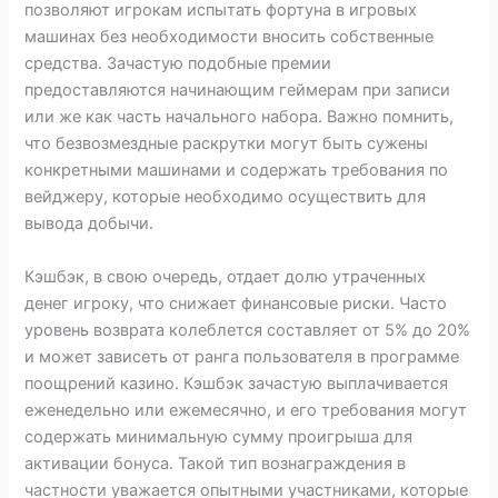
позволяют игрокам испытать фортуна в игровых
машинах без необходимости вносить собственные
средства. Зачастую подобные премии
предоставляются начинающим геймерам при записи
или же как часть начального набора. Важно помнить,
что безвозмездные раскрутки могут быть сужены
конкретными машинами и содержать требования по
вейджеру, которые необходимо осуществить для
вывода добычи.
Кэшбэк, в свою очередь, отдает долю утраченных
денег игроку, что снижает финансовые риски. Часто
уровень возврата колеблется составляет от 5% до 20%
и может зависеть от ранга пользователя в программе
поощрений казино. Кэшбэк зачастую выплачивается
еженедельно или ежемесячно, и его требования могут
содержать минимальную сумму проигрыша для
активации бонуса. Такой тип вознаграждения в
частности уважается опытными участниками, которые