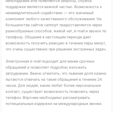
неполадками или появляются запросы, служба
поддержки является важной частью. Возможность к
незамедлительной содействию — это значимый
компонент любого качественного обслуживания. На
большинстве сайтов саппорт предоставляется через
разнообразные способов: живой чат, e-mail и звонок по
телефону. Общение в настоящем периоде дает
возможность получить реакцию в течение пары минут,
что очень существенно при решении экстренных задач.
Электронная e-mail подходит для менее срочных
обращений и позволяет подробно изложить
затруднении. Важно отметить, что львиная доля казино
пытаются отвечать на такие обращения в течение 24
часов. Для людей, какие любит более персональное
контакт, существует возможность позвонить через
телефон. Впрочем необходимо рассматривать
потенциальные издержки на международные звонки.