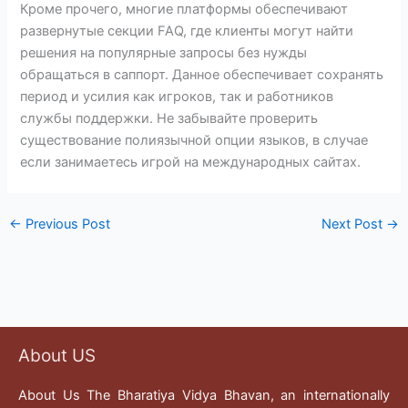
Кроме прочего, многие платформы обеспечивают
развернутые секции FAQ, где клиенты могут найти
решения на популярные запросы без нужды
обращаться в саппорт. Данное обеспечивает сохранять
период и усилия как игроков, так и работников
службы поддержки. Не забывайте проверить
существование полиязычной опции языков, в случае
если занимаетесь игрой на международных сайтах.
←
Previous Post
Next Post
→
About US
About Us The Bharatiya Vidya Bhavan, an internationally