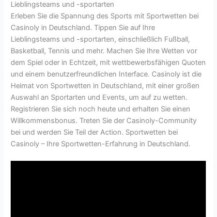
Lieblingsteams und -sportarten
Erleben Sie die Spannung des Sports mit Sportwetten bei
Casinoly in Deutschland. Tippen Sie auf Ihre
Lieblingsteams und -sportarten, einschließlich Fußball,
Basketball, Tennis und mehr. Machen Sie Ihre Wetten vor
dem Spiel oder in Echtzeit, mit wettbewerbsfähigen Quoten
und einem benutzerfreundlichen Interface. Casinoly ist die
Heimat von Sportwetten in Deutschland, mit einer großen
Auswahl an Sportarten und Events, um auf zu wetten.
Registrieren Sie sich noch heute und erhalten Sie einen
Willkommensbonus. Treten Sie der Casinoly-Community
bei und werden Sie Teil der Action. Sportwetten bei
Casinoly – Ihre Sportwetten-Erfahrung in Deutschland.