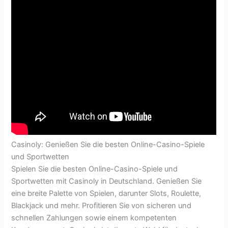
Casinoly: Genießen Sie die besten Online-Casino-Spiele
und Sportwetten
Spielen Sie die besten Online-Casino-Spiele und
Sportwetten mit Casinoly in Deutschland. Genießen Sie
eine breite Palette von Spielen, darunter Slots, Roulette,
Blackjack und mehr. Profitieren Sie von sicheren und
schnellen Zahlungen sowie einem kompetenten