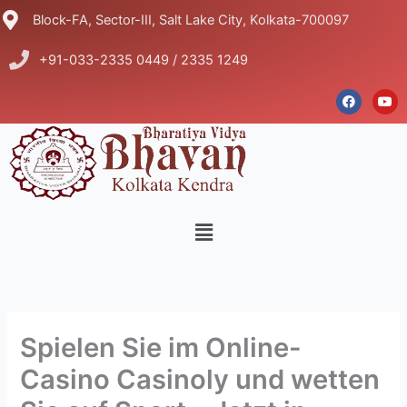
Skip
Block-FA, Sector-III, Salt Lake City, Kolkata-700097
to
content
+91-033-2335 0449 / 2335 1249
F
Y
a
o
c
u
e
t
b
u
o
b
o
e
k
Menu
Spielen Sie im Online-
Casino Casinoly und wetten