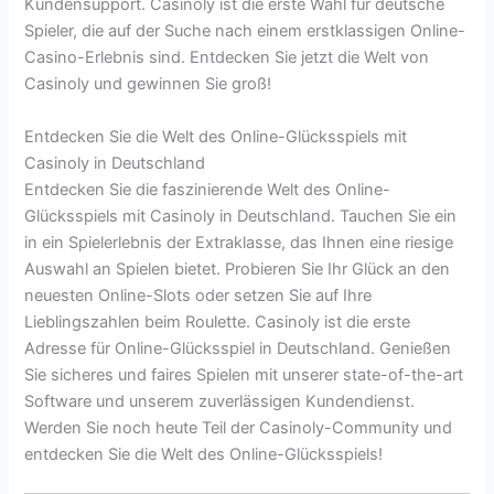
Kundensupport. Casinoly ist die erste Wahl für deutsche
Spieler, die auf der Suche nach einem erstklassigen Online-
Casino-Erlebnis sind. Entdecken Sie jetzt die Welt von
Casinoly und gewinnen Sie groß!
Entdecken Sie die Welt des Online-Glücksspiels mit
Casinoly in Deutschland
Entdecken Sie die faszinierende Welt des Online-
Glücksspiels mit Casinoly in Deutschland. Tauchen Sie ein
in ein Spielerlebnis der Extraklasse, das Ihnen eine riesige
Auswahl an Spielen bietet. Probieren Sie Ihr Glück an den
neuesten Online-Slots oder setzen Sie auf Ihre
Lieblingszahlen beim Roulette. Casinoly ist die erste
Adresse für Online-Glücksspiel in Deutschland. Genießen
Sie sicheres und faires Spielen mit unserer state-of-the-art
Software und unserem zuverlässigen Kundendienst.
Werden Sie noch heute Teil der Casinoly-Community und
entdecken Sie die Welt des Online-Glücksspiels!