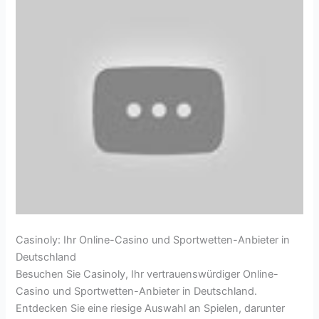
Casinoly: Ihr Online-Casino und Sportwetten-Anbieter in
Deutschland
Besuchen Sie Casinoly, Ihr vertrauenswürdiger Online-
Casino und Sportwetten-Anbieter in Deutschland.
Entdecken Sie eine riesige Auswahl an Spielen, darunter