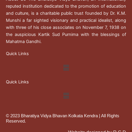
reputed institution dedicated to the promotion of education
and culture, is a charitable public trust founded by Dr. K.M.
Munshi a far sighted visionary and practical idealist, along
with three of his close associates on November 7, 1938 on
the auspicious Kartik Sud Purnima with the blessings of
Mahatma Gandhi.
Quick Links
Menu
Quick Links
Menu
© 2023 Bharatiya Vidya Bhavan Kolkata Kendra | All Rights
Reserved.