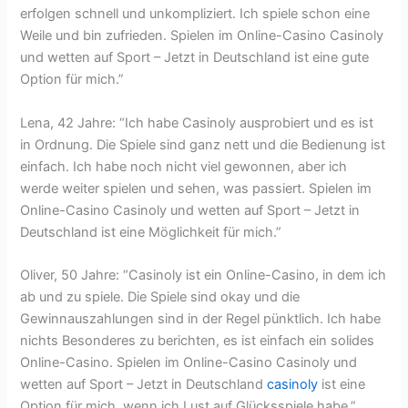
erfolgen schnell und unkompliziert. Ich spiele schon eine
Weile und bin zufrieden. Spielen im Online-Casino Casinoly
und wetten auf Sport – Jetzt in Deutschland ist eine gute
Option für mich.”
Lena, 42 Jahre: “Ich habe Casinoly ausprobiert und es ist
in Ordnung. Die Spiele sind ganz nett und die Bedienung ist
einfach. Ich habe noch nicht viel gewonnen, aber ich
werde weiter spielen und sehen, was passiert. Spielen im
Online-Casino Casinoly und wetten auf Sport – Jetzt in
Deutschland ist eine Möglichkeit für mich.”
Oliver, 50 Jahre: “Casinoly ist ein Online-Casino, in dem ich
ab und zu spiele. Die Spiele sind okay und die
Gewinnauszahlungen sind in der Regel pünktlich. Ich habe
nichts Besonderes zu berichten, es ist einfach ein solides
Online-Casino. Spielen im Online-Casino Casinoly und
wetten auf Sport – Jetzt in Deutschland
casinoly
ist eine
Option für mich, wenn ich Lust auf Glücksspiele habe.”