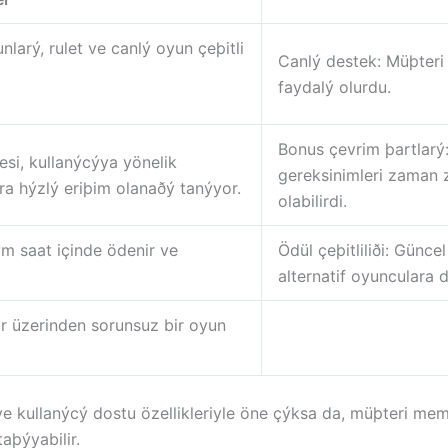
larý, rulet ve canlý oyun çeþitli
Canlý destek: Müþteri 
faydalý olurdu.
Bonus çevrim þartlarý
esi, kullanýcýya yönelik
gereksinimleri zaman 
ra hýzlý eriþim olanaðý tanýyor.
olabilirdi.
m saat içinde ödenir ve
Ödül çeþitliliði: Günc
alternatif oyunculara d
ar üzerinden sorunsuz bir oyun
 ve kullanýcý dostu özellikleriyle öne çýksa da, müþteri mem
aþýyabilir.