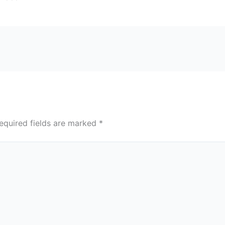
equired fields are marked
*