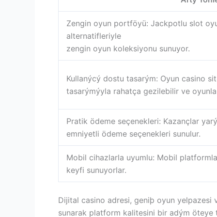
Zengin oyun portföyü: Jackpotlu slot oyun
alternatifleriyle
zengin oyun koleksiyonu sunuyor.
Kullanýcý dostu tasarým: Oyun casino sit
tasarýmýyla rahatça gezilebilir ve oyunla
Pratik ödeme seçenekleri: Kazançlar yarý
emniyetli ödeme seçenekleri sunulur.
Mobil cihazlarla uyumlu: Mobil platforml
keyfi sunuyorlar.
Dijital casino adresi, geniþ oyun yelpazesi
sunarak platform kalitesini bir adým öteye t