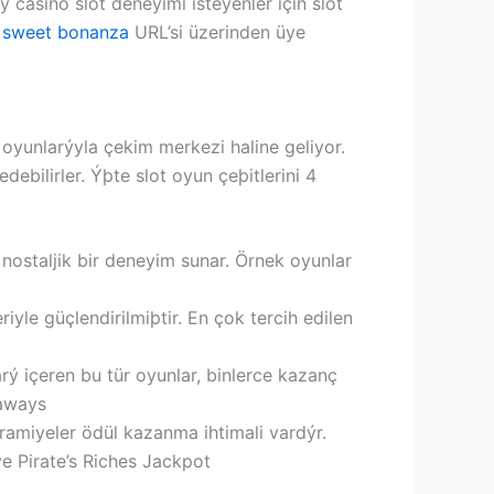
casino slot deneyimi isteyenler için slot
e
sweet bonanza
URL’si üzerinden üye
yunlarýyla çekim merkezi haline geliyor.
ebilirler. Ýþte slot oyun çeþitlerini 4
nostaljik bir deneyim sunar. Örnek oyunlar
riyle güçlendirilmiþtir. En çok tercih edilen
ý içeren bu tür oyunlar, binlerce kazanç
gaways
ramiyeler ödül kazanma ihtimali vardýr.
e Pirate’s Riches Jackpot