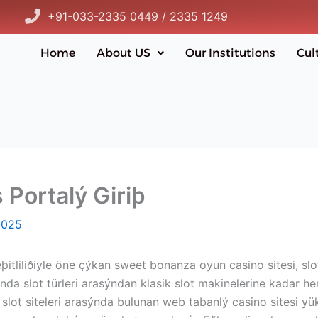
+91-033-2335 0449 / 2335 1249
Home
About US
Our Institutions
Cul
Portalý Giriþ
2025
tliliðiyle öne çýkan sweet bonanza oyun casino sitesi, slo
nda slot türleri arasýndan klasik slot makinelerine kadar her
lot siteleri arasýnda bulunan web tabanlý casino sitesi y