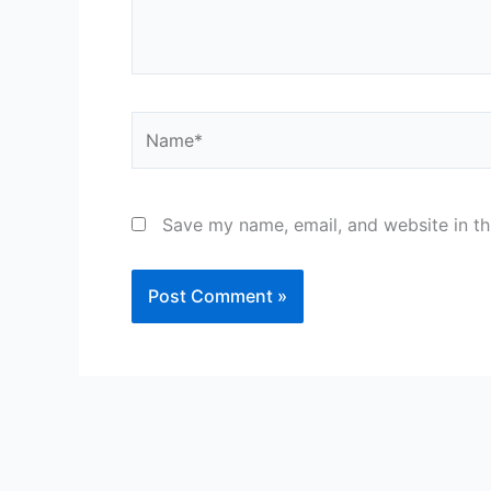
Name*
Save my name, email, and website in th