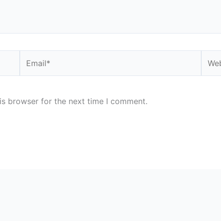
Email*
Webs
is browser for the next time I comment.