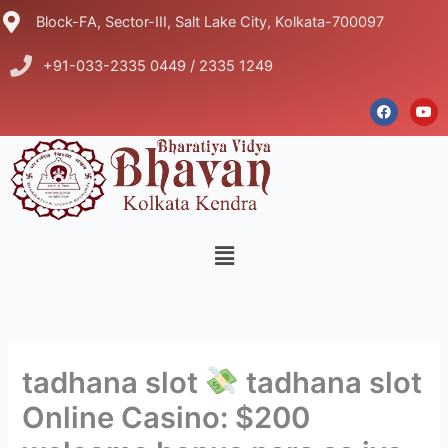
Skip
Block-FA, Sector-III, Salt Lake City, Kolkata-700097
to
content
+91-033-2335 0449 / 2335 1249
F
Y
a
o
c
u
e
t
b
u
o
b
o
e
k
Menu
tadhana slot
tadhana slot
Online Casino: $200