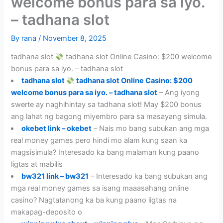
welcome bonus para sa iyo.
– tadhana slot
By
rana
/
November 8, 2025
tadhana slot
tadhana slot Online Casino: $200 welcome
bonus para sa iyo. – tadhana slot
tadhana slot
tadhana slot Online Casino: $200
welcome bonus para sa iyo. – tadhana slot
– Ang iyong
swerte ay naghihintay sa tadhana slot! May $200 bonus
ang lahat ng bagong miyembro para sa masayang simula.
okebet link – okebet
– Nais mo bang subukan ang mga
real money games pero hindi mo alam kung saan ka
magsisimula? Interesado ka bang malaman kung paano
ligtas at mabilis
bw321 link – bw321
– Interesado ka bang subukan ang
mga real money games sa isang maaasahang online
casino? Nagtatanong ka ba kung paano ligtas na
makapag-deposito o