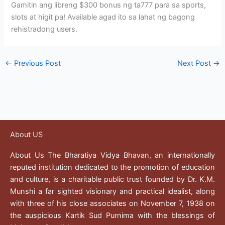
Gamitin ang libreng $300 bonus ng ta777 para sa sports,
slots at higit pa! Available agad ito sa lahat ng bagong
rehistradong users.
←
Previous Post
Next Post
→
About US
About Us The Bharatiya Vidya Bhavan, an internationally
reputed institution dedicated to the promotion of education
and culture, is a charitable public trust founded by Dr. K.M.
Munshi a far sighted visionary and practical idealist, along
with three of his close associates on November 7, 1938 on
the auspicious Kartik Sud Purnima with the blessings of