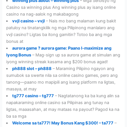
winning plus about – winning plus
– Mga Serbisyo ng
Casino sa winning plus Ang winning plus ay isang online
casino na nag-aalok ng makabagong
vvjl casino – vvjl
– Nais mo bang malaman kung bakit
patuloy na tinatangkilik ng mga Pilipinong manlalaro ang
vvjl casino? Ligtas ba itong gamitin? Totoo ba ang mga
bonus at
aurora game ? aurora game: Paano I-maximize ang
Iyong Bonus
– Mag-sign up sa aurora game at simulan ang
iyong winning streak kasama ang $200 bonus agad!
ph888 slot – ph888
– Maraming Pilipino ngayon ang
sumubok sa swerte nila sa online casino games, pero ang
tanong—paano mo mapipili ang isang platform na ligtas,
masaya, at may
tg777 casino – tg777
– Nagtatanong ka ba kung alin sa
napakaraming online casino sa Pilipinas ang tunay na
ligtas, maaasahan, at may mataas na payout? Pagod ka na
ba sa mga
Welcome sa ta777! May Bonus Kang $300! – ta777
–