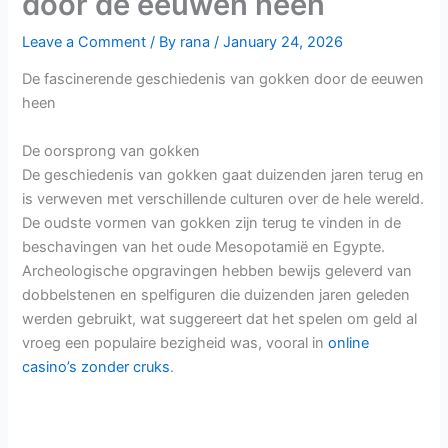
door de eeuwen heen
Leave a Comment
/ By
rana
/
January 24, 2026
De fascinerende geschiedenis van gokken door de eeuwen
heen
De oorsprong van gokken
De geschiedenis van gokken gaat duizenden jaren terug en
is verweven met verschillende culturen over de hele wereld.
De oudste vormen van gokken zijn terug te vinden in de
beschavingen van het oude Mesopotamië en Egypte.
Archeologische opgravingen hebben bewijs geleverd van
dobbelstenen en spelfiguren die duizenden jaren geleden
werden gebruikt, wat suggereert dat het spelen om geld al
vroeg een populaire bezigheid was, vooral in
online
casino’s zonder cruks
.