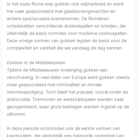
In het oude Rome was gokken ook wijdverbreid en werd
het vaak geassocieerd met gladiatorengevechten en
andere spectaculaire evenementen. De Romeinen
ontwikkelden verschillende dobbelspellen en loterijen, die
uiteindelijk de basis vormden voor moderne casinospellen.
Deze vroege vormen van gokken legden de basis voor de
complexiteit en variëteit die we vandaag de dag kennen.
Gokken in de Middeleeuwen
Tijdens de Middeleeuwen onderging gokken een
verschuiving. In veel delen van Europa werd gokken steeds
meer geassocieerd met criminaliteit en morele
verontwaardiging. Toch bleef het populair, vooral onder de
aristocratie. Toernooien en wedstrijdspelen werden vaak
georganiseerd, waar grote bedragen werden ingezet op de
uitkomst.
In deze periode ontstonden ook de eerste vormen van
kaartspellen, die uiteindelijk een belangrijk onderdeel van