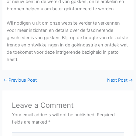
of nieuw bent in de wereld van gokken, onze artikelen en
bronnen helpen u om beter geïnformeerd te worden.
Wij nodigen u uit om onze website verder te verkennen
voor meer inzichten en details over de fascinerende
geschiedenis van gokken. Blijf op de hoogte van de laatste
trends en ontwikkelingen in de gokindustrie en ontdek wat
de toekomst voor deze intrigerende bezigheid in petto
heeft.
←
Previous Post
Next Post
→
Leave a Comment
Your email address will not be published.
Required
fields are marked
*
Type