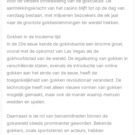
voor de verdere ontwikkeling van de gokcultuur. De
aantrekkingskracht van het casino blijft tot op de dag van
vandaag bestaan, met miljoenen bezoekers die elk jaar
naar de grootste gokbestemmingen ter wereld trekken.
Gokken in de moderne tijd
In de 20e eeuw kende de gokindustrie een enorme groei,
vooral met de opkomst van Las Vegas als de
gokhoofdstad van de wereld. De legalisering van gokken in
verschillende staten, evenals de introductie van online
gokken aan het einde van de eeuw, heeft de
toegankelijkheid van gokken revolutionair veranderd. De
technologie heeft niet alleen nieuwe vormen van gokken
mogelijk gemaakt, maar ook de manier waarop mensen
wedden en spelen.
Daarnaast is de rol van beroemdheden binnen de
gokwereld steeds prominenter geworden. Bekende
gokkers, zoals sportsterren en acteurs, hebben