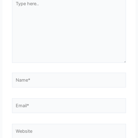
here..
Name*
Email*
Website