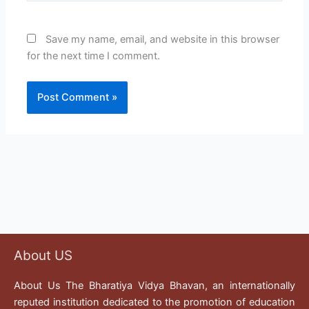
Save my name, email, and website in this browser
for the next time I comment.
About US
About Us The Bharatiya Vidya Bhavan, an internationally
reputed institution dedicated to the promotion of education