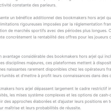
ivité constante des parieurs.
présente un bénéfice additionnel des bookmakers hors arjel 
 limitations rigoureuses imposées par la réglementation fr
ction de marchés sportifs avec des périodes plus longues. Ce
e concrètement la rentabilité des offres pour les joueurs d
un avantage considérable des bookmakers hors arjel qui inclu
es disciplines majeures, ces plateformes mettent à disposi
nes naissantes rarement disponibles chez les opérateurs fran
rtunités et d’mettre à profit leurs connaissances dans des
akers hors arjel dépassent largement le cadre restrictif i
mités, les mises système complexes et les options de cash-o
r des approches élaborées et d’ajuster leurs positions en 
r maîtrise et leurs probabilités de réussite.