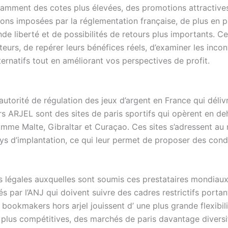
tamment des cotes plus élevées, des promotions attractives e
tions imposées par la réglementation française, de plus en 
ande liberté et de possibilités de retours plus importants. 
eurs, de repérer leurs bénéfices réels, d’examiner les inco
ternatifs tout en améliorant vos perspectives de profit.
utorité de régulation des jeux d’argent en France qui déli
rs ARJEL sont des sites de paris sportifs qui opèrent en de
mme Malte, Gibraltar et Curaçao. Ces sites s’adressent au 
s d’implantation, ce qui leur permet de proposer des condit
ons légales auxquelles sont soumis ces prestataires mondiau
 par l’ANJ qui doivent suivre des cadres restrictifs portant
 bookmakers hors arjel jouissent d’ une plus grande flexibili
 plus compétitives, des marchés de paris davantage diversif