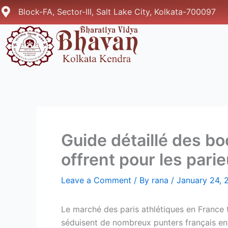
Skip
Block-FA, Sector-III, Salt Lake City, Kolkata-700097
to
content
Guide détaillé des bo
offrent pour les pari
Leave a Comment
/ By
rana
/
January 24, 
Le marché des paris athlétiques en France t
séduisent de nombreux punters français en