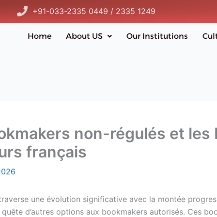
+91-033-2335 0449 / 2335 1249
Home
About US
Our Institutions
Cul
okmakers non-régulés et les 
eurs français
2026
raverse une évolution significative avec la montée progress
 quête d’autres options aux bookmakers autorisés. Ces bo