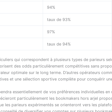
94%
taux de 93%
97%
taux de 94%
culiers qui correspondent à plusieurs types de parieurs sel
risent des odds particulièrement compétitives sans propo
 valeur optimale sur le long terme. D’autres opérateurs com
tives et une sélection sportive complète pour conquérir u
pendra essentiellement de vos préférences individuelles en 
écieront particulièrement les bookmakers hors arjel propos
s que les parieurs expérimentés se orienteront vers les plate
si conseillé de diversifier vos comptes sur plusieurs bookma