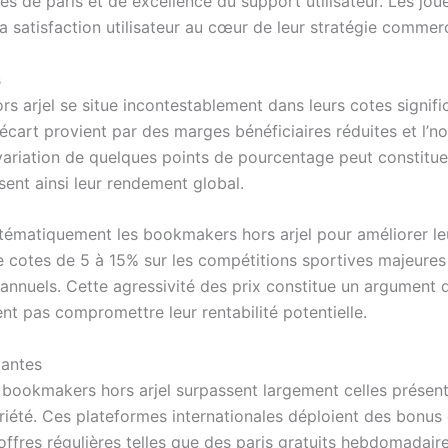
és de paris et de excellence du support utilisateur. Les jo
a satisfaction utilisateur au cœur de leur stratégie commerc
s
s arjel se situe incontestablement dans leurs cotes signif
écart provient par des marges bénéficiaires réduites et l’
 variation de quelques points de pourcentage peut constitue
ent ainsi leur rendement global.
ystématiquement les bookmakers hors arjel pour améliorer le
de cotes de 5 à 15% sur les compétitions sportives majeures
annuels. Cette agressivité des prix constitue un argument dé
ent pas compromettre leur rentabilité potentielle.
yantes
s bookmakers hors arjel surpassent largement celles présent
iété. Ces plateformes internationales déploient des bonus
fres régulières telles que des paris gratuits hebdomadai