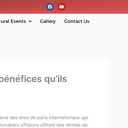
F
Y
a
o
c
u
e
t
b
u
tural Events
Gallery
Contact Us
o
b
o
e
k
bénéfices qu’ils
ive des sites de paris internationaux qui
okmakers offshore offrent des termes de